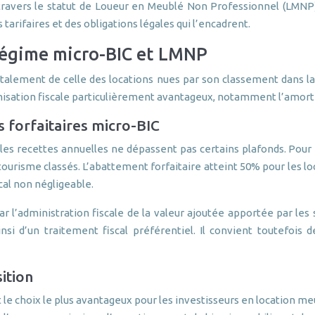
travers le statut de Loueur en Meublé Non Professionnel (LMNP
arifaires et des obligations légales qui l’encadrent.
 régime micro-BIC et LMNP
talement de celle des locations nues par son classement dans la
imisation fiscale particulièrement avantageux, notamment l’amort
s forfaitaires micro-BIC
 recettes annuelles ne dépassent pas certains plafonds. Pour 202
ourisme classés. L’abattement forfaitaire atteint 50% pour les loc
cal non négligeable.
ar l’administration fiscale de la valeur ajoutée apportée par les
si d’un traitement fiscal préférentiel. Il convient toutefois 
ition
t le choix le plus avantageux pour les investisseurs en location m