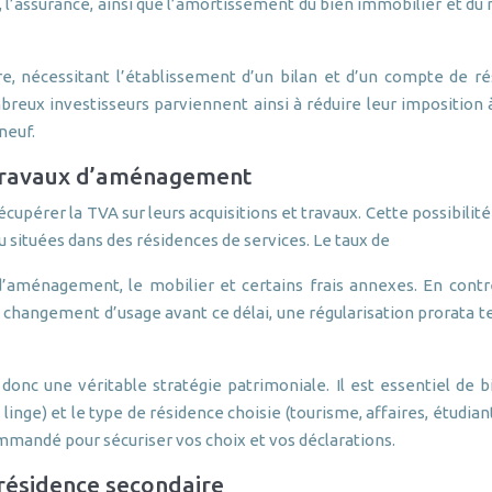
ion, l’assurance, ainsi que l’amortissement du bien immobilier et d
re, nécessitant l’établissement d’un bilan et d’un compte de ré
ux investisseurs parviennent ainsi à réduire leur imposition à
neuf.
 travaux d’aménagement
cupérer la TVA sur leurs acquisitions et travaux. Cette possibilité
situées dans des résidences de services. Le taux de
d’aménagement, le mobilier et certains frais annexes. En contrep
e changement d’usage avant ce délai, une régularisation prorata te
nc une véritable stratégie patrimoniale. Il est essentiel de bi
u linge) et le type de résidence choisie (tourisme, affaires, ét
ommandé pour sécuriser vos choix et vos déclarations.
 résidence secondaire