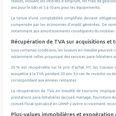
réelles, incluant les intérêts d’emprunt, les frais de gest
ans pour le bâti et 5 à 10 ans pour les équipements.
La tenue d’une comptabilité simplifiée devient obligatoi
compensée par les économies d’impôt générées. De nombre
notamment aux amortissements conséquents du mobilier 
Récupération de TVA sur acquisitions et
Sous certaines conditions, les loueurs en meublé peuvent ré
notamment celles proposant des services para-hôteliers ou 
20 % est récupérable sur le prix d’achat HT, les travaux 
assujettie à la TVA pendant 20 ans. En cas de revente ou d
correspondant aux années restantes.
La récupération de TVA en meublé de tourisme implique do
prestations para‑hôtelières (accueil, ménage, fourniture d
conseil fiscal spécialisé en LMNP s’avère ici vivement rec
Plus-values immobilières et exonération