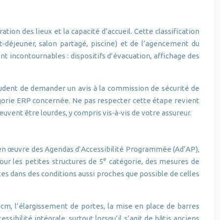
tion des lieux et la capacité d’accueil. Cette classification
éjeuner, salon partagé, piscine) et de l’agencement du
t incontournables : dispositifs d’évacuation, affichage des
udent de demander un avis à la commission de sécurité de
égorie ERP concernée. Ne pas respecter cette étape revient
peuvent être lourdes, y compris vis‑à‑vis de votre assureur.
e en œuvre des Agendas d’Accessibilité Programmée (Ad’AP),
e
ur les petites structures de 5
catégorie, des mesures de
es dans des conditions aussi proches que possible de celles
cm, l’élargissement de portes, la mise en place de barres
ibilité intégrale, surtout lorsqu’il s’agit de bâtis anciens