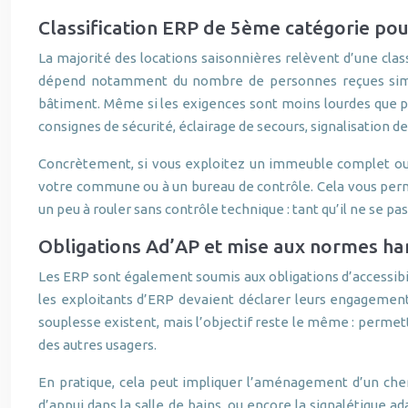
Classification ERP de 5ème catégorie pou
La majorité des locations saisonnières relèvent d’une clas
dépend notamment du nombre de personnes reçues simult
bâtiment. Même si les exigences sont moins lourdes que pou
consignes de sécurité, éclairage de secours, signalisation des
Concrètement, si vous exploitez un immeuble complet ou 
votre commune ou à un bureau de contrôle. Cela vous perme
un peu à rouler sans contrôle technique : tant qu’il ne se pas
Obligations Ad’AP et mise aux normes ha
Les ERP sont également soumis aux obligations d’accessibi
les exploitants d’ERP devaient déclarer leurs engagements
souplesse existent, mais l’objectif reste le même : permet
des autres usagers.
En pratique, cela peut impliquer l’aménagement d’un chem
d’appui dans la salle de bains, ou encore la signalétique a