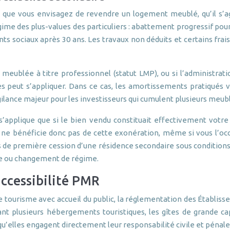
rs que vous envisagez de revendre un logement meublé, qu’il s’
gime des plus-values des particuliers : abattement progressif pou
s sociaux après 30 ans. Les travaux non déduits et certains frais
on meublée à titre professionnel (statut LMP), ou si l’administr
s peut s’appliquer. Dans ce cas, les amortissements pratiqués v
vigilance majeur pour les investisseurs qui cumulent plusieurs me
 s’applique que si le bien vendu constituait effectivement votre
ne bénéficie donc pas de cette exonération, même si vous l’oc
as de première cession d’une résidence secondaire sous conditions 
te ou changement de régime.
ccessibilité PMR
tourisme avec accueil du public, la réglementation des Établisse
t plusieurs hébergements touristiques, les gîtes de grande ca
u’elles engagent directement leur responsabilité civile et pénale 