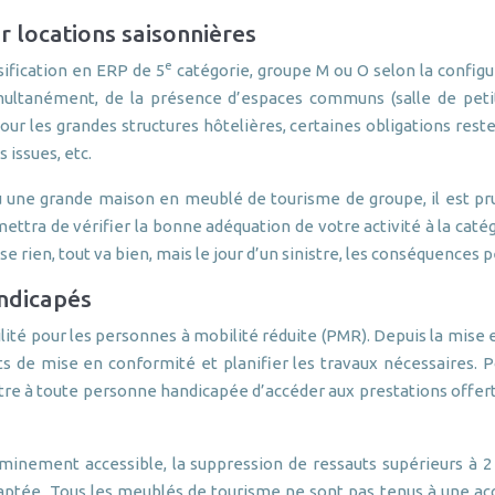
r locations saisonnières
e
sification en ERP de 5
catégorie, groupe M ou O selon la configura
anément, de la présence d’espaces communs (salle de petit-d
r les grandes structures hôtelières, certaines obligations resten
 issues, etc.
une grande maison en meublé de tourisme de groupe, il est pr
ttra de vérifier la bonne adéquation de votre activité à la cat
se rien, tout va bien, mais le jour d’un sinistre, les conséquences 
ndicapés
lité pour les personnes à mobilité réduite (PMR). Depuis la mis
 de mise en conformité et planifier les travaux nécessaires. Po
tre à toute personne handicapée d’accéder aux prestations offert
inement accessible, la suppression de ressauts supérieurs à 2 
daptée. Tous les meublés de tourisme ne sont pas tenus à une access